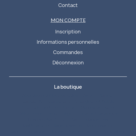
Contact
MON COMPTE
Inscription
Informations personnelles
Commandes
Déconnexion
La boutique
Accessoires électroniques
Avion / Planeur
Bateau RC
Carburant
Chargeur et Accus
Circuit slot voiture
Drone
Games workshop
Hélicoptère
Jeux
Légo
Librairie / catalogue
Loisirs créatif
Lubrifiant
Maquettes
Matériaux, outillage, visserie
Motorisation
Radio commande
Roues / Pneus / Jantes
Simulateur