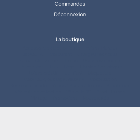
Commandes
Déconnexion
La boutique
Accessoires électroniques
Avion / Planeur
Bateau RC
Carburant
Chargeur et Accus
Circuit slot voiture
Drone
Games workshop
Hélicoptère
Jeux
Légo
Librairie / catalogue
Loisirs créatif
Lubrifiant
Maquettes
Matériaux, outillage, visserie
Motorisation
Radio commande
Roues / Pneus / Jantes
Simulateur
Véhicule de collection
Véhicule RC
Produits fans
Vintage
Promotions
Nouveautés
Vistalid 2025 - Tous droits réservés
Mentions légales
Politique de cookies
Conditions générales de vente